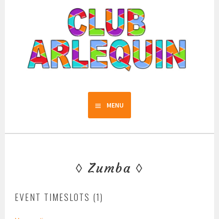
Aller
au
contenu
principal
Club Arlequin
MENU
Zumba
EVENT TIMESLOTS (1)