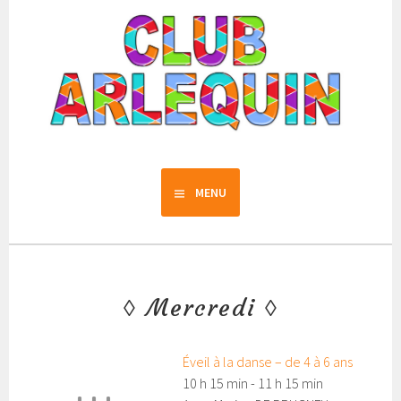
Aller
au
contenu
principal
Club Arlequin
MENU
Mercredi
Éveil à la danse – de 4 à 6 ans
10 h 15 min
-
11 h 15 min