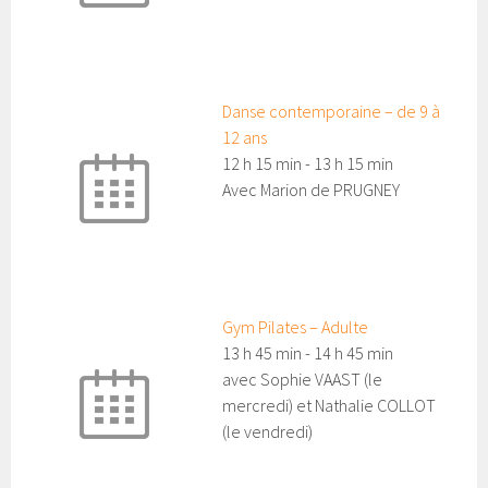
Danse contemporaine – de 9 à
12 ans
12 h 15 min
-
13 h 15 min
Avec Marion de PRUGNEY
Gym Pilates – Adulte
13 h 45 min
-
14 h 45 min
avec Sophie VAAST (le
mercredi) et Nathalie COLLOT
(le vendredi)