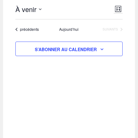
NAVIGAT
NAVIGA
À venir
LISTE
PAR
DE
Sélectionnez
CONSUL
VUES
une
ÉVÈNEM
Évènements
précédents
Aujourd’hui
ÉVÈNEMENTS
SUIVANTS
date.
S’ABONNER AU CALENDRIER