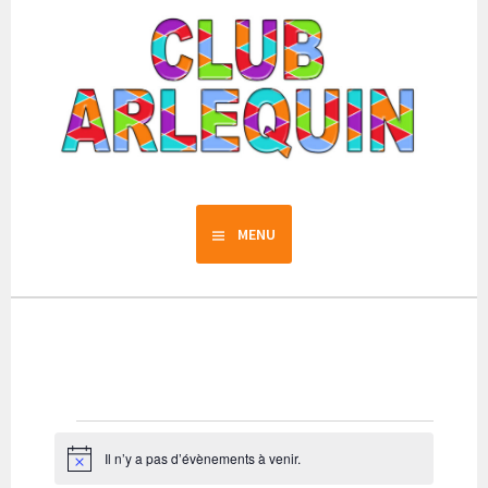
Aller
au
contenu
principal
Club Arlequin
MENU
Évènements
Il n’y a pas d’évènements à venir.
Notice