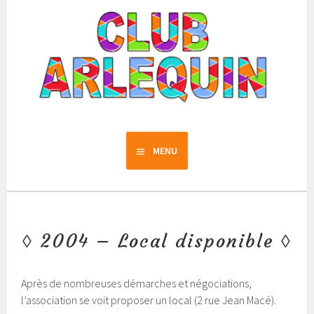
Aller
au
contenu
principal
Club Arlequin
MENU
2004 – Local disponible
Après de nombreuses démarches et négociations,
l’association se voit proposer un local (2 rue Jean Macé).