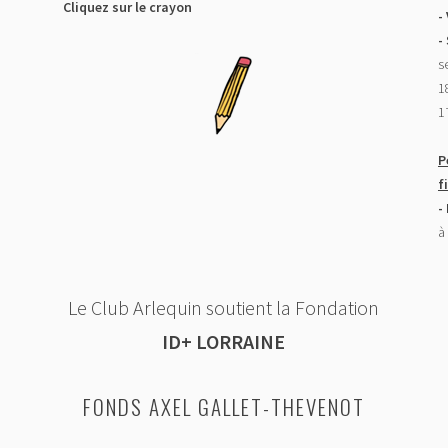
Cliquez sur le crayon
-
-
s
18
1
P
f
-
à
Le Club Arlequin soutient la Fondation
ID+ LORRAINE
FONDS AXEL GALLET-THEVENOT