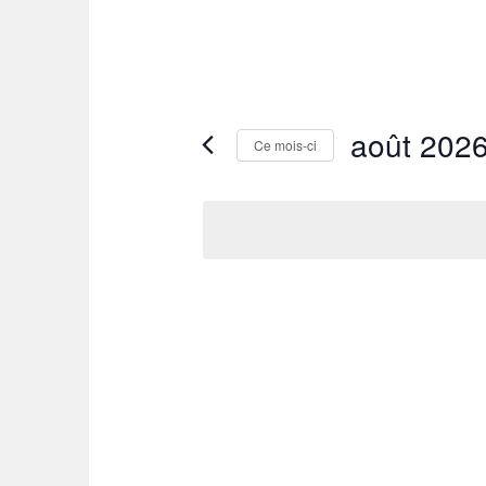
août 202
Ce mois-ci
Sélectionnez
une
date.
CALENDRIER
DE
ÉVÈNEMENTS